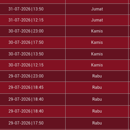
31-07-2026 | 13:50
Jumat
31-07-2026 | 12:15
Jumat
30-07-2026 | 23:00
Kamis
30-07-2026 | 17:50
Kamis
30-07-2026 | 13:50
Kamis
30-07-2026 | 12:15
Kamis
29-07-2026 | 23:00
Rabu
29-07-2026 | 18:45
Rabu
29-07-2026 | 18:40
Rabu
29-07-2026 | 18:40
Rabu
29-07-2026 | 17:50
Rabu