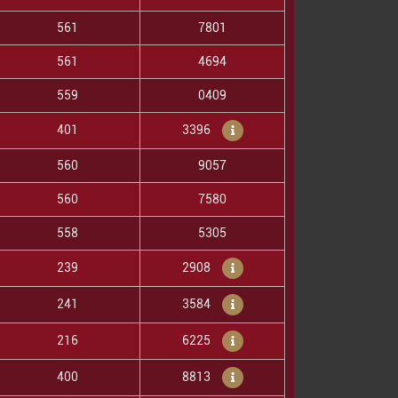
561
7801
561
4694
559
0409
3396
401
560
9057
560
7580
558
5305
2908
239
3584
241
6225
216
8813
400