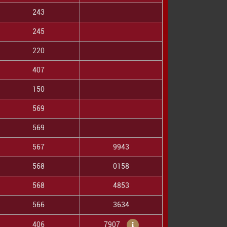
243
245
220
407
150
569
569
567
9943
568
0158
568
4853
566
3634
7907
406