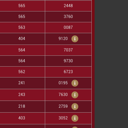
565
2448
565
3760
563
0087
9120
404
564
7037
564
9730
562
6723
0195
241
7630
243
2759
218
3052
403