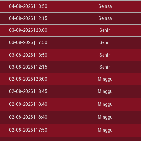
04-08-2026 | 13:50
Selasa
04-08-2026 | 12:15
Selasa
03-08-2026 | 23:00
Senin
03-08-2026 | 17:50
Senin
03-08-2026 | 13:50
Senin
03-08-2026 | 12:15
Senin
02-08-2026 | 23:00
Minggu
02-08-2026 | 18:45
Minggu
02-08-2026 | 18:40
Minggu
02-08-2026 | 18:40
Minggu
02-08-2026 | 17:50
Minggu