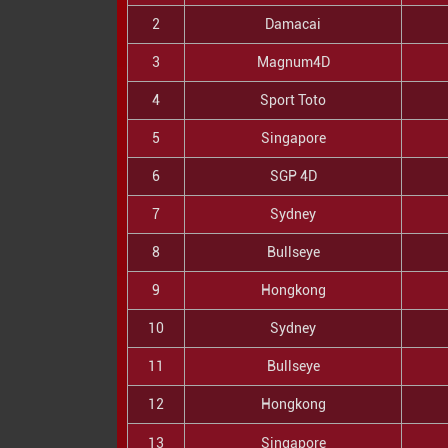
2
Damacai
3
Magnum4D
4
Sport Toto
5
Singapore
6
SGP 4D
7
Sydney
8
Bullseye
9
Hongkong
10
Sydney
11
Bullseye
12
Hongkong
13
Singapore