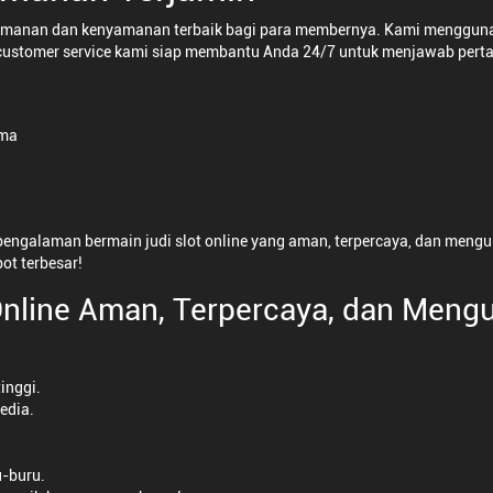
anan dan kenyamanan terbaik bagi para membernya. Kami menggunak
m customer service kami siap membantu Anda 24/7 untuk menjawab per
ama
pengalaman bermain judi slot online yang aman, terpercaya, dan men
ot terbesar!
nline Aman, Terpercaya, dan Meng
inggi.
edia.
u-buru.