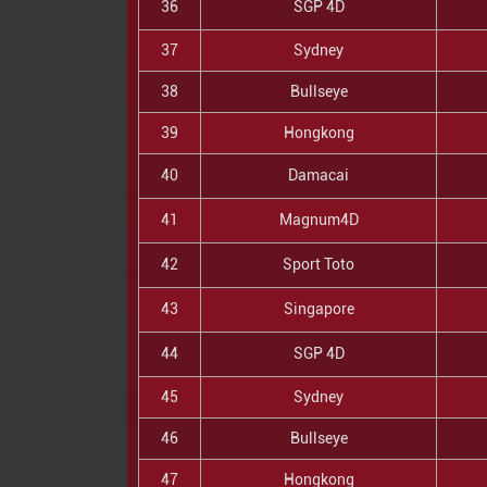
36
SGP 4D
37
Sydney
38
Bullseye
39
Hongkong
40
Damacai
41
Magnum4D
42
Sport Toto
43
Singapore
44
SGP 4D
45
Sydney
46
Bullseye
47
Hongkong