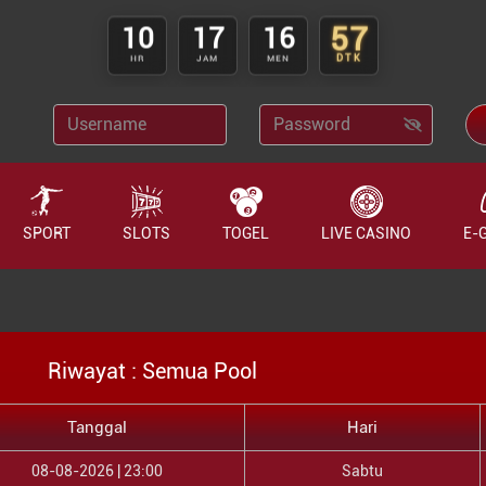
56
10
17
16
DTK
HR
JAM
MEN
SPORT
SLOTS
TOGEL
LIVE CASINO
E-
Riwayat :
Semua Pool
Tanggal
Hari
08-08-2026 | 23:00
Sabtu